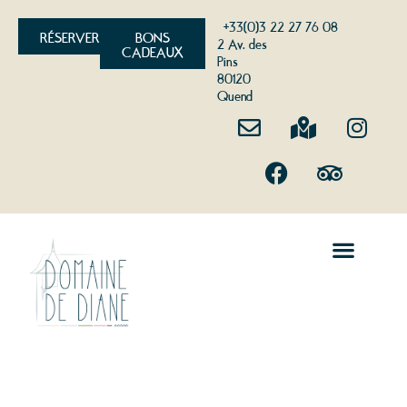
+33(0)3 22 27 76 08
RÉSERVER
BONS
2 Av. des
CADEAUX
Pins
80120
Quend
HÔTELLERIE DE PLEIN AIR
LOISIRS EN BAIE DE SOMME
SÉMINAIRES ET GROUPES
QUEND EN BAIE DE SOMME