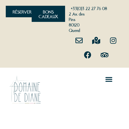
+33(0)3 22 27 76 08
RÉSERVER
BONS
2 Av. des
CADEAUX
Pins
80120
Quend
HÔTELLERIE DE PLEIN AIR
LOISIRS EN BAIE DE SOMME
SÉMINAIRES ET GROUPES
QUEND EN BAIE DE SOMME