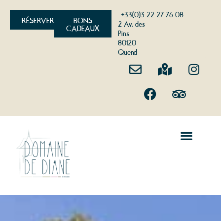
+33(0)3 22 27 76 08
RÉSERVER
BONS
2 Av. des
CADEAUX
Pins
80120
Quend
HÔTELLERIE DE PLEIN AIR
LOISIRS EN BAIE DE SOMME
SÉMINAIRES ET GROUPES
QUEND EN BAIE DE SOMME